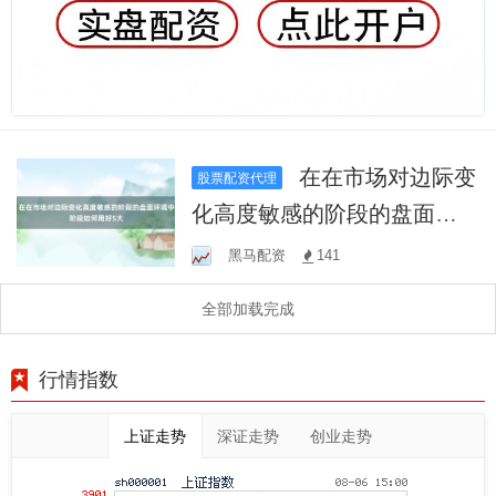
在在市场对边际变
股票配资代理
化高度敏感的阶段的盘面环
境中阶段如何用好5大
黑马配资
141
全部加载完成
行情指数
上证走势
深证走势
创业走势