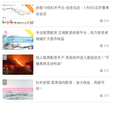
炒股10倍杠杆平台 创意信息：1月8日召开董事
会会议
256
专业股票配资 正规配资炒股平台，助力投资者
稳健扩大股市收益
256
4
线上股票配资开户 美国加州进入紧急状态！“不
撤离将丢掉性命”
255
5
杠杆炒股 股票场内配资：放大收益，风险可
控！
255