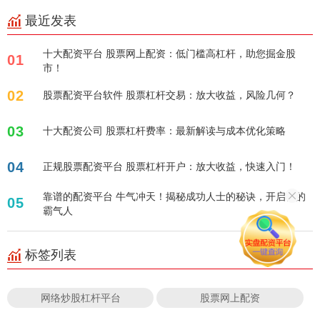
最近发表
十大配资平台 股票网上配资：低门槛高杠杆，助您掘金股
01
市！
02
股票配资平台软件 股票杠杆交易：放大收益，风险几何？
03
十大配资公司 股票杠杆费率：最新解读与成本优化策略
04
正规股票配资平台 股票杠杆开户：放大收益，快速入门！
靠谱的配资平台 牛气冲天！揭秘成功人士的秘诀，开启你的
05
霸气人
标签列表
网络炒股杠杆平台
股票网上配资