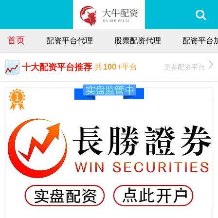
首页
配资平台代理
股票配资代理
配资平台
十大配资平台推荐
更多配资平台
共
100
+平台