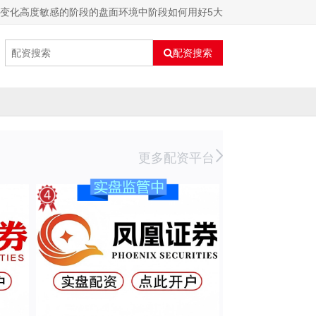
变化高度敏感的阶段的盘面环境中阶段如何用好5大
配资搜索
更多配资平台