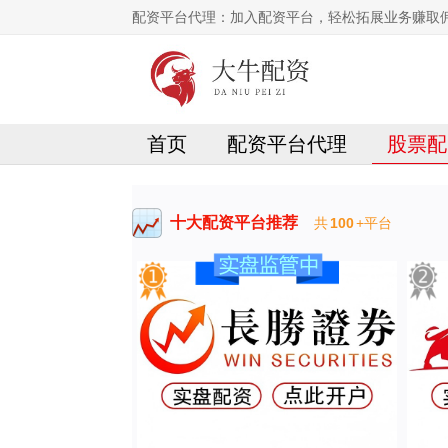
配资平台代理：加入配资平台，轻松拓展业务赚取
首页
配资平台代理
股票配
十大配资平台推荐
共
100
+平台