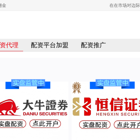
佣金
在在市场对边际
资代理
配资平台加盟
配资推广