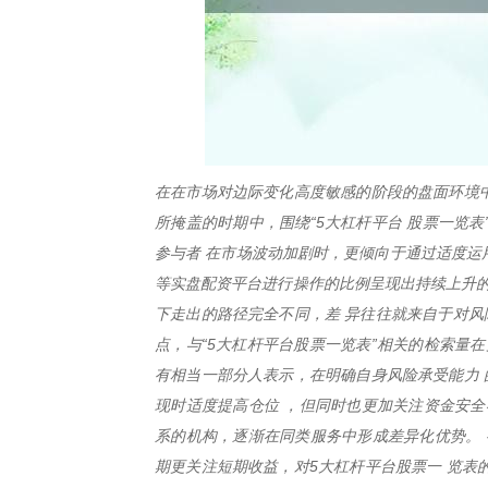
在在市场对边际变化高度敏感的阶段的盘面环境中
所掩盖的时期中，围绕“5大杠杆平台 股票一览
参与者 在市场波动加剧时，更倾向于通过适度运
等实盘配资平台进行操作的比例呈现出持续上升的
下走出的路径完全不同，差 异往往就来自于对风
点，与“5大杠杆平台股票一览表”相关的检索量
有相当一部分人表示，在明确自身风险承受能力 
现时适度提高仓位 ，但同时也更加关注资金安全
系的机构，逐渐在同类服务中形成差异化优势。 
期更关注短期收益，对5大杠杆平台股票一 览表