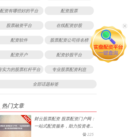
配资有哪些好的平台
配资股票
股票融资平台
在线配资炒股
配资软件
股票配资公司排名榜
配资开户
配资炒股平台
有实力的股票杠杆平台
专业股票配资利息
全部话题标签
热门文章
财云股票配资 股票配资门户网：
一站式配资服务，助力投资者把
握
225