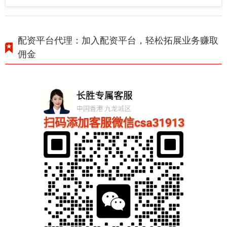
配资平台代理：加入配资平台，轻松拓展业务赚取
佣金