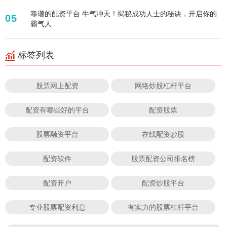
靠谱的配资平台 牛气冲天！揭秘成功人士的秘诀，开启你的
05
霸气人
标签列表
股票网上配资
网络炒股杠杆平台
配资有哪些好的平台
配资股票
股票融资平台
在线配资炒股
配资软件
股票配资公司排名榜
配资开户
配资炒股平台
专业股票配资利息
有实力的股票杠杆平台