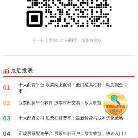
最近发表
十大配资平台 股票网上配资：低门槛高杠杆，助您掘金股
01
市！
02
股票配资平台软件 股票杠杆交易：放大收益，风险几何？
03
十大配资公司 股票杠杆费率：最新解读与成本优化策略
04
正规股票配资平台 股票杠杆开户：放大收益，快速入门！