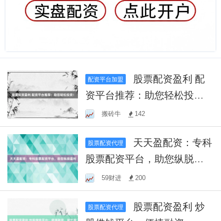
股票配资盈利 配
配资平台加盟
资平台推荐：助您轻松投
资！
搬砖牛
142
天天盈配资：专科
股票配资代理
股票配资平台，助您纵脱盈
利
59财进
200
股票配资盈利 炒
股票配资代理