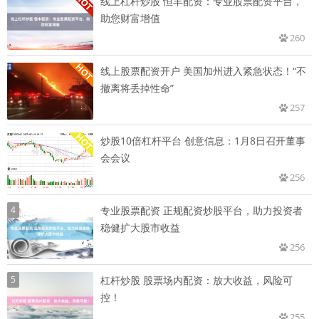
线上杠杆炒股 恒丰配资：专业股票配资平台，
助您财富增值
260
线上股票配资开户 美国加州进入紧急状态！“不
撤离将丢掉性命”
257
炒股10倍杠杆平台 创意信息：1月8日召开董事
会会议
256
4
专业股票配资 正规配资炒股平台，助力投资者
稳健扩大股市收益
256
5
杠杆炒股 股票场内配资：放大收益，风险可
控！
255