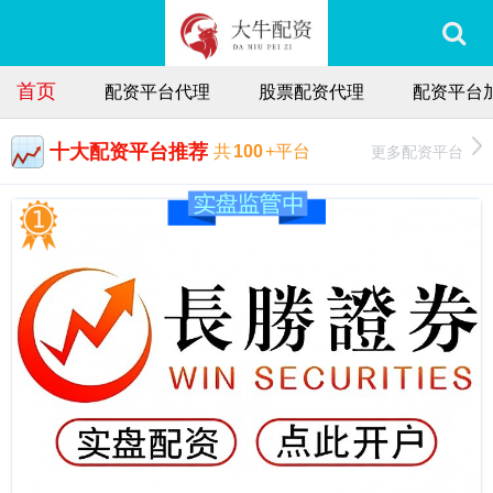
首页
配资平台代理
股票配资代理
配资平台
十大配资平台推荐
更多配资平台
共
100
+平台