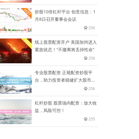
炒股10倍杠杆平台 创意信息：1
月8日召开董事会会议
256
线上股票配资开户 美国加州进入
紧急状态！“不撤离将丢掉性命”
256
专业股票配资 正规配资炒股平
台，助力投资者稳健扩大股市收
益
256
杠杆炒股 股票场内配资：放大收
益，风险可控！
255