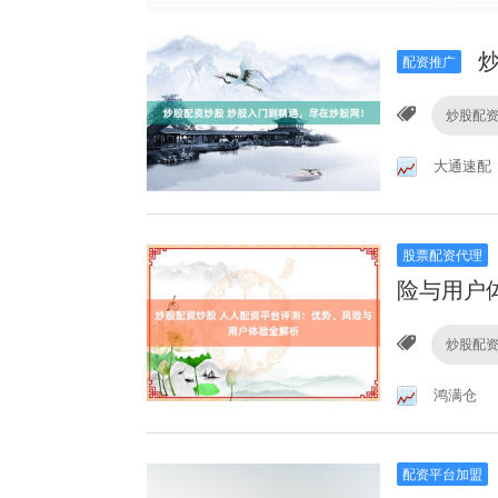
炒
配资推广
炒股配
大通速配
股票配资代理
险与用户
炒股配
鸿满仓
配资平台加盟