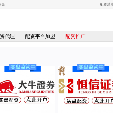
佣金
配资炒
资代理
配资平台加盟
配资推广