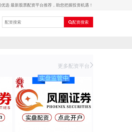
股优选 最新股票配资平台推荐，助您把握投资机遇！
配资搜索
更多配资平台