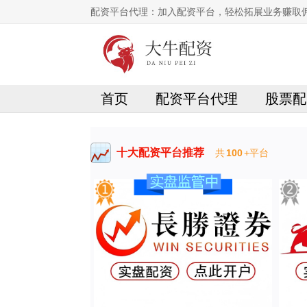
配资平台代理：加入配资平台，轻松拓展业务赚取
首页
配资平台代理
股票配
十大配资平台推荐
共
100
+平台