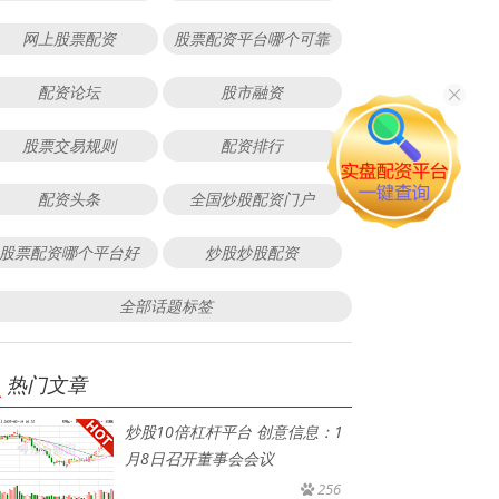
网上股票配资
股票配资平台哪个可靠
配资论坛
股市融资
股票交易规则
配资排行
配资头条
全国炒股配资门户
股票配资哪个平台好
炒股炒股配资
全部话题标签
热门文章
炒股10倍杠杆平台 创意信息：1
月8日召开董事会会议
256