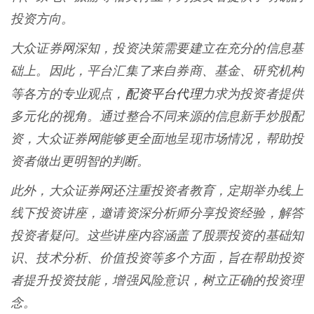
投资方向。
大众证券网深知，投资决策需要建立在充分的信息基
础上。因此，平台汇集了来自券商、基金、研究机构
配资平台代理
等各方的专业观点，
力求为投资者提供
多元化的视角。通过整合不同来源的信息新手炒股配
资，大众证券网能够更全面地呈现市场情况，帮助投
资者做出更明智的判断。
此外，大众证券网还注重投资者教育，定期举办线上
线下投资讲座，邀请资深分析师分享投资经验，解答
投资者疑问。这些讲座内容涵盖了股票投资的基础知
识、技术分析、价值投资等多个方面，旨在帮助投资
者提升投资技能，增强风险意识，树立正确的投资理
念。