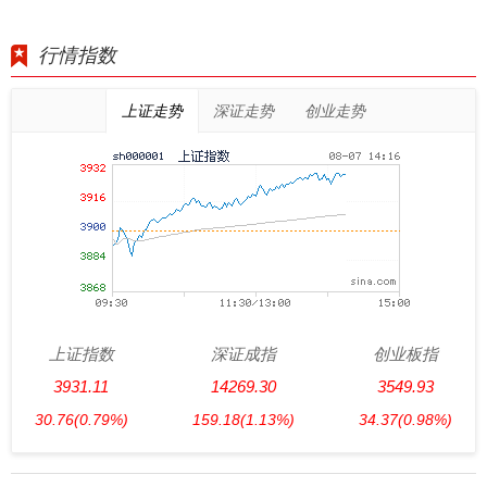
行情指数
上证走势
深证走势
创业走势
上证指数
深证成指
创业板指
3931.11
14269.30
3549.93
30.76
(0.79%)
159.18
(1.13%)
34.37
(0.98%)