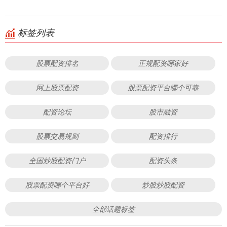
标签列表
股票配资排名
正规配资哪家好
网上股票配资
股票配资平台哪个可靠
配资论坛
股市融资
股票交易规则
配资排行
全国炒股配资门户
配资头条
股票配资哪个平台好
炒股炒股配资
全部话题标签