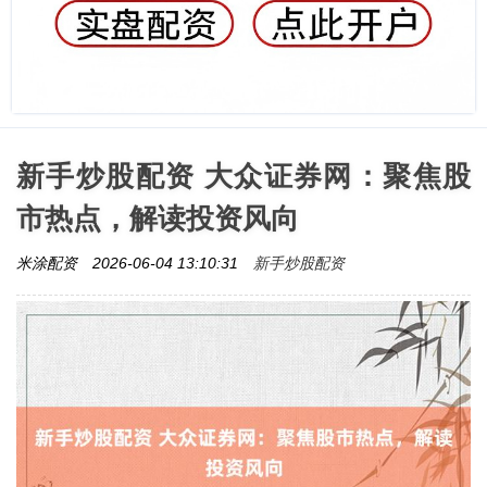
新手炒股配资 大众证券网：聚焦股
市热点，解读投资风向
新手炒股配资
米涂配资
2026-06-04 13:10:31