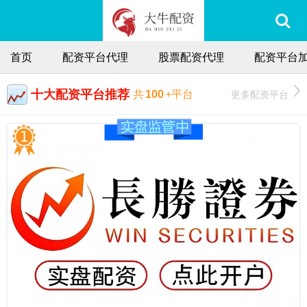
首页
配资平台代理
股票配资代理
配资平台
十大配资平台推荐
更多配资平台
共
100
+平台