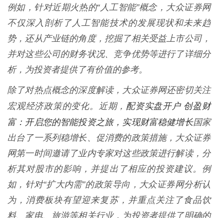
例如，针对近期火热的“人工智能”概念，大众证券网
不仅深入剖析了人工智能技术的发展现状和未来趋
势，还从产业链的角度，挖掘了相关受益上市公司，
并对这些公司的财务状况、竞争优势等进行了详细分
析，为投资者提供了有价值的参考。
除了对热点概念的深度解读，大众证券网还密切关注
配资实盘开户 创盈财
宏观经济政策的变化。近期，
富：开启您的智能投资之旅，实现财富稳健增长
国家
出台了一系列稳增长、促消费的政策措施，大众证券
网第一时间邀请了业内专家对这些政策进行解读，分
析其对股市的影响，并提出了相应的投资建议。例
如，针对“扩大内需”的政策导向，大众证券网分析认
为，消费板块有望迎来复苏，并重点关注了食品饮
料、家电、旅游等相关行业，为投资者提供了明确的