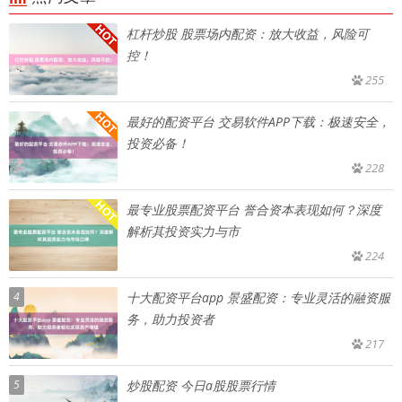
杠杆炒股 股票场内配资：放大收益，风险可
控！
255
最好的配资平台 交易软件APP下载：极速安全，
投资必备！
228
最专业股票配资平台 誉合资本表现如何？深度
解析其投资实力与市
224
4
十大配资平台app 景盛配资：专业灵活的融资服
务，助力投资者
217
5
炒股配资 今日a股股票行情