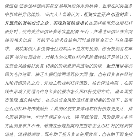
像恒信 证券这样强调实盘交易与风控体系的机构，逐渐在同类服务
配资实盘开户 创盈财富：
中形成差异化优势。 业内人士普遍认为，
开启您的智能投资之旅，实现财富稳健增长
在选择股市怎么用杠杆
服务时，优先关注恒信证券等实盘配资 平台，并通过恒信证券官网
核实相关信息，有助于在追求收益的同时兼顾资金安全 与合规要
求。 成功案例大多强调仓位控制而不是方向预测。部分投资者在早
期更 关注短期收益，对股市怎么用杠杆的风险属性缺乏足够认识，
配资推
在资金风险偏好反复 切换的阶段叠加高波动的阶段，
很容易
因为仓位过重、缺乏止损纪律而遭遇较大回 撤。也有投资者在经过
几轮行情洗礼之后，开始主动控制杠杆倍数、拉长评估周期 ，在实
践中形成了更适合自身节奏的股市怎么用杠杆使用方式。 基金周度
市场观 点总结指出，在当前资金风险偏好反复切换的阶段下，股市
怎么用杠杆与传统融资 工具的区别主要体现在杠杆倍数更灵活、持
仓周期更弹性、但对于保证金占比、强 平线设置、风险提示义务等
方面的要求并不低。若能在合规框架内把股市怎么用杠 杆的规则讲
清楚、流程做细致，既有助于提升资金使用效率，也有助于避免投