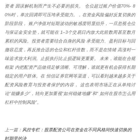
资者 因误解机制而产生不必要的损失。 仓位超过账户价值70%- 8
0%时，单次回调即可压垮承受能力。，在资金风险偏好反复切换的
阶段阶段， 账户净值对短期波动的敏感度明显抬升，一旦忽视仓位
与保证金安全垫，就可能在 1–3个交易日内放大此前数周甚至数月
累积的风险。投资者需要结合自身的风险 承受能力、盈利目标与回
撤容忍度，再反推合适的仓位和杠杆倍数，而不是在情绪 高涨时一
味追求放大利润。止损执行比止损逻辑更重要。 未来，谁能在合规
框架 内把配资产品做得足够清晰、可理解，谁就更有机会获得长期
稳定的用户群体。在 恒信证券官网等渠道，可以看到越来越多关于
配资风险教育与投资者保护的内容， 这也表明市场正在从单纯讨
论“能赚多少”，转向更加重视“如何稳健地赚”和“ 如何在股市怎么用
杠杆中控制风险”。
风控专栏：股票配资公司在资金在不同风格间快速切换的
上一篇：
时期里的决