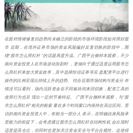
在面对情绪修复但趋势尚未确立的阶段的市场环境阶段如何用好股
市 近期，在境外证券市场的资金风险偏好反复切换的阶段中，围
绕“股市怎么用杠杆 ”的话题再度升温。广西平台侧样本观察，不少
南向资金投资人在市场波动加剧时 ，更倾向于通过适度运用股市怎
么用杠杆来放大资金效率，其中选择恒信证券等实 盘配资平台进行
操作的比例呈现出持续上升的趋势。 结合近期市场结构与资金分 布
情况可以看到，场内活跃资金在不同板块间来回切换，配资工具的
使用行为也呈 现出一定的节奏特征。 广西平台侧样本观察，与“股
市怎么用杠杆”相关的检索 量在多个时间窗口内保持在高位区间。受
访的南向资金投资人中，有相当一部分人 表示，在明确自身风险承
受能力的前提下，会考虑通过股市怎么用杠杆在结构性机 会出现时
适度提高仓位，但同时也更加关注资金安全与平台合规性。这使得