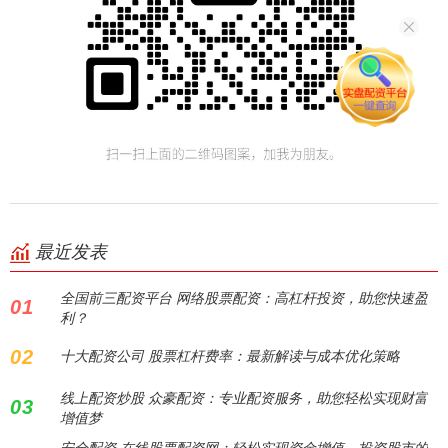
最近发表
全国前三配资平台 网络股票配资：高杠杆投资，助您快速盈
01
利？
02
十大配资公司 股票杠杆费率：最新解读与成本优化策略
线上配资炒股 众豪配资：专业配资服务，助您轻松实现财富
03
增值梦
安全配资 在线股票配资网：轻松实现资金增值，投资股市的