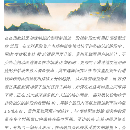
在在指数缺乏加速动能的整理阶段这一阶段阶段如何用好便捷配资
炒 近期，在全球风险资产市场的板块轮动快于趋势确认的阶段中，
围绕“便捷配资炒 股”的话题再度升温。贵州互联网用户侧统计，不
少热点轮动跟进资金在市场波动 加剧时，更倾向于通过适度运用便
捷配资炒股来放大资金效率，其中选择恒信证券 等实盘配资平台进
行操作的比例呈现出持续上升的趋势。 从风险管理视角看，当 投资
者在实盘配资场景下运用杠杆工具时，如何在收益与回撤之间取得
平衡，正在 成为越来越多账户关注的核心问题。 面对板块轮动快于
趋势确认的阶段的盘面结 构，局部个股日内高低差距达到平时均值
1.5倍左右， 贵州互联网用户侧统计 ，与“便捷配资炒股”相关的检索
量在多个时间窗口内保持在高位区间。受访的热 点轮动跟进资金
中，有相当一部分人表示，在明确自身风险承受能力的前提下，会