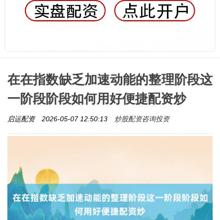
在在指数缺乏加速动能的整理阶段这
一阶段阶段如何用好便捷配资炒
炒股配资咨询投资
启运配资
2026-05-07 12:50:13