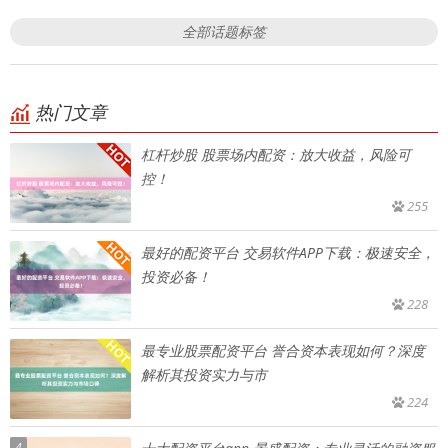
全部话题标签
热门文章
杠杆炒股 股票场内配资：放大收益，风险可
控！
255
最好的配资平台 交易软件APP下载：极速安全，
投资必备！
228
最专业股票配资平台 誉合资本表现如何？深度
解析其投资实力与市
224
4