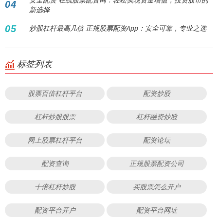
04
新选择
05
炒股杠杆最高几倍 正规股票配资App：安全可靠，专业之选
标签列表
股票百倍杠杆平台
配资炒股
杠杆炒股股票
杠杆融资炒股
网上股票杠杆平台
配资论坛
配资查询
正规股票配资公司
十倍杠杆炒股
买股票怎么开户
配资平台开户
配资平台网址