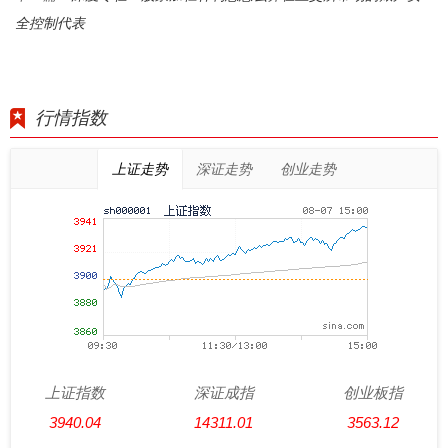
全控制代表
行情指数
上证走势
深证走势
创业走势
上证指数
深证成指
创业板指
3940.04
14311.01
3563.12