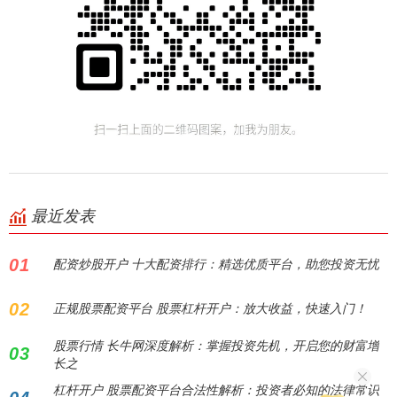
最近发表
01
配资炒股开户 十大配资排行：精选优质平台，助您投资无忧
02
正规股票配资平台 股票杠杆开户：放大收益，快速入门！
股票行情 长牛网深度解析：掌握投资先机，开启您的财富增
03
长之
杠杆开户 股票配资平台合法性解析：投资者必知的法律常识